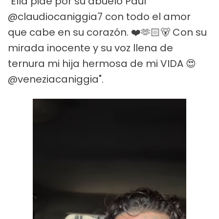
"Ella pide por su abuelo Paul
@claudiocaniggia7 con todo el amor
que cabe en su corazón. ❤️🫶🏻🐻 Con su
mirada inocente y su voz llena de
ternura mi hija hermosa de mi VIDA 😍
@veneziacaniggia".