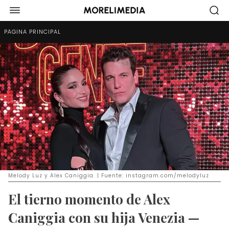
PÁGINA PRINCIPAL
Melody Luz y Alex Caniggia. | Fuente: instagram.com/melodyluz
El tierno momento de Alex
Caniggia con su hija Venezia —