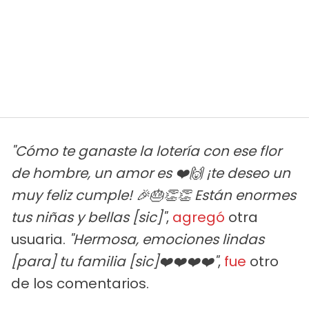
"Cómo te ganaste la lotería con ese flor
de hombre, un amor es ❤️🙌 ¡te deseo un
muy feliz cumple! 🎉🎂👏👏 Están enormes
tus niñas y bellas [sic]"
,
agregó
otra
usuaria.
"Hermosa, emociones lindas
[para] tu familia [sic]❤️❤️❤️❤️"
,
fue
otro
de los comentarios.