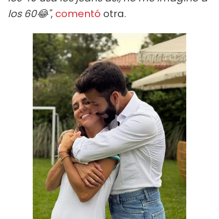
los 60😂"
,
comentó
otra.