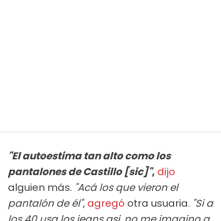
"El autoestima tan alto como los
pantalones de Castillo [sic]"
,
dijo
alguien más.
"Acá los que vieron el
pantalón de él"
,
agregó
otra usuaria.
"Si a
los 40 usa los jeans asi, no me imagino a