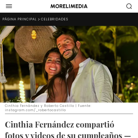
PÁGINA PRINCIPAL
CELEBRIDADES
Cinthia Fernández y Roberto Castillo | Fuente:
instagram.com/_robertocastillo
Cinthia Fernández compartió
fotos y videos de su cumpleaños —