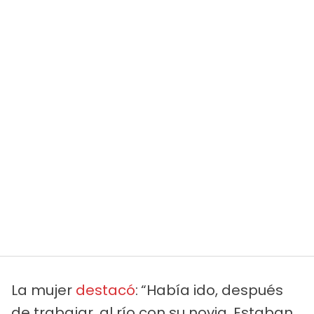
La mujer
destacó
:
“Había ido, después
de trabajar, al río con su novia. Estaban