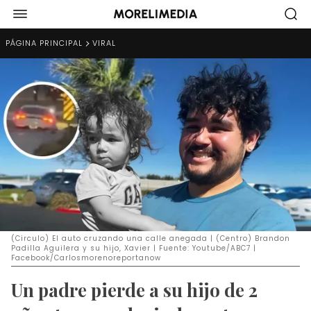
PÁGINA PRINCIPAL
VIRAL
(Circulo) El auto cruzando una calle anegada | (Centro) Brandon
Padilla Aguilera y su hijo, Xavier | Fuente: Youtube/ABC7 |
Facebook/Carlosmorenoreportanow
Un padre pierde a su hijo de 2