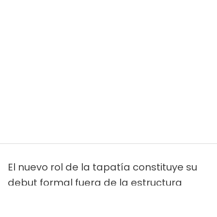
El nuevo rol de la tapatía constituye su
debut formal fuera de la estructura
directa de la empresa Televisa,
corporación televisiva en la que había