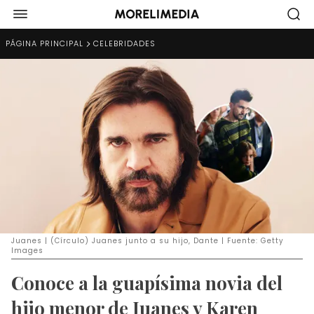
PÁGINA PRINCIPAL
CELEBRIDADES
Juanes | (Círculo) Juanes junto a su hijo, Dante | Fuente: Getty
Images
Conoce a la guapísima novia del
hijo menor de Juanes y Karen