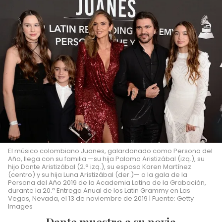
El músico colombiano Juanes, galardonado como Persona del
Año, llega con su familia —su hija Paloma Aristizábal (izq.), su
hijo Dante Aristizábal (2.° izq.), su esposa Karen Martínez
(centro) y su hija Luna Aristizábal (der.)— a la gala de la
Persona del Año 2019 de la Academia Latina de la Grabación,
durante la 20.ª Entrega Anual de los Latin Grammy en Las
Vegas, Nevada, el 13 de noviembre de 2019 | Fuente: Getty
Images
Dante muestra a su novia