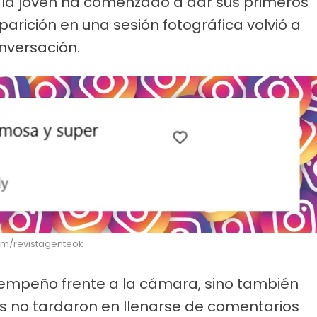
, la joven ha comenzado a dar sus primeros
parición en una sesión fotográfica volvió a
onversación.
ram/revistagenteok
esempeño frente a la cámara, sino también
es no tardaron en llenarse de comentarios