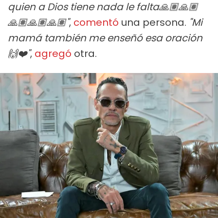
quien a Dios tiene nada le falta🙏🏽🙏🏽
🙏🏽🙏🏽🙏🏽"
,
comentó
una persona.
"Mi
mamá también me enseñó esa oración
🙌❤️"
,
agregó
otra.