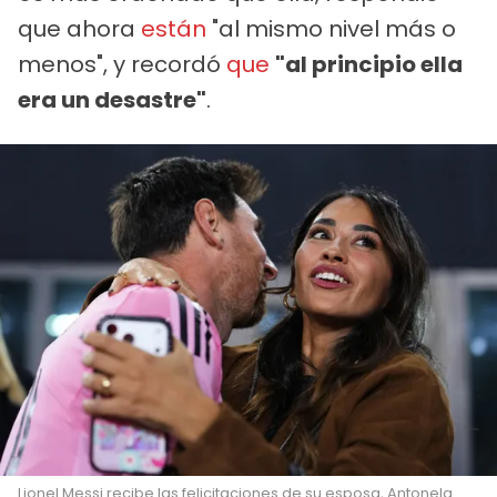
que ahora
están
"al mismo nivel más o
menos", y recordó
que
"al principio ella
era un desastre"
.
Lionel Messi recibe las felicitaciones de su esposa, Antonela