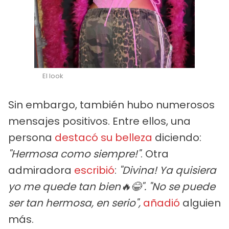
El look
Sin embargo, también hubo numerosos
mensajes positivos. Entre ellos, una
persona
destacó su belleza
diciendo:
"Hermosa como siempre!"
. Otra
admiradora
escribió
:
"Divina! Ya quisiera
yo me quede tan bien🔥😂". "No se puede
ser tan hermosa, en serio",
añadió
alguien
más.