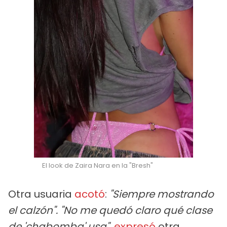
El look de Zaira Nara en la "Bresh"
Otra usuaria
acotó
:
"Siempre mostrando
el calzón".
"No me quedó claro qué clase
de 'chabomba' usa"
,
expresó
otra