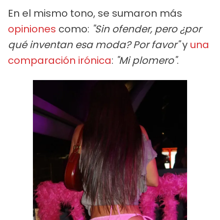
En el mismo tono, se sumaron más
opiniones
como:
"Sin ofender, pero ¿por
qué inventan esa moda? Por favor"
y
una
comparación irónica
:
"Mi plomero"
.