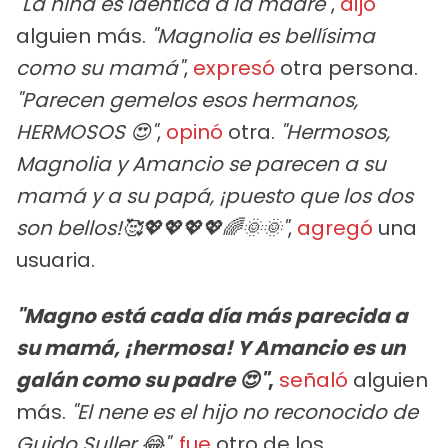
"La niña es idéntica a la madre"
,
dijo
alguien más.
"Magnolia es bellísima
como su mamá"
,
expresó
otra persona.
"Parecen gemelos esos hermanos,
HERMOSOS 😍"
,
opinó
otra.
"Hermosos,
Magnolia y Amancio se parecen a su
mamá y a su papá, ¡puesto que los dos
son bellos!🥰💖💖💖💖🌈🌞🌞"
,
agregó
una
usuaria.
"Magno está cada día más parecida a
su mamá, ¡hermosa! Y Amancio es un
galán como su padre 😍"
,
señaló
alguien
más.
"El nene es el hijo no reconocido de
Guido Suller 😂"
,
fue
otro de los