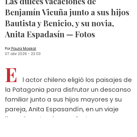
Las dulces vacaciones de
Benjamín Vicuña junto a sus hijos
Bautista y Benicio, y su novia,
Anita Espadasín — Fotos
Por
Paula Moskal
07 abr 2026
-
23:03
E
l actor chileno eligió los paisajes de
la Patagonia para disfrutar un descanso
familiar junto a sus hijos mayores y su
pareja, Anita Espasandín, en un viaje
lleno de naturaleza y afecto.
Benjamín Vicuña y Anita Espasandín