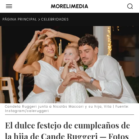
PÁGINA PRINCIPAL
CELEBRIDADES
Candela Ruggeri junto a Nicolás Maccari y su hija, Vita | Fuente:
Instagram/caleruggeri
El dulce festejo de cumpleaños de
la hija de Cande Ruggeri — Fotos