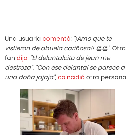
Una usuaria
comentó
:
"¡Amo que te
vistieron de abuela cariñosa!! 👏👏".
Otra
fan
dijo
:
"El delantalcito de jean me
destroza". "Con ese delantal se parece a
una doña jajaja",
coincidió
otra persona.