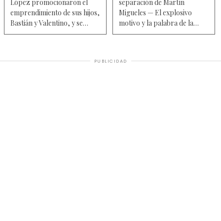
López promocionaron el
separación de Martín
emprendimiento de sus hijos,
Migueles — El explosivo
Bastián y Valentino, y se
motivo y la palabra de la
hicieron virales - Video
mediática
PUBLICIDAD