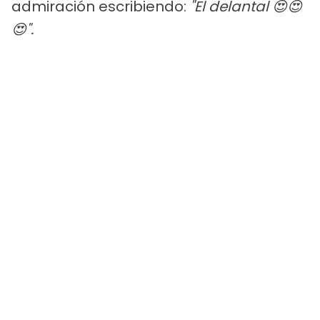
admiración escribiendo:
"El delantal 😍😍
😍".