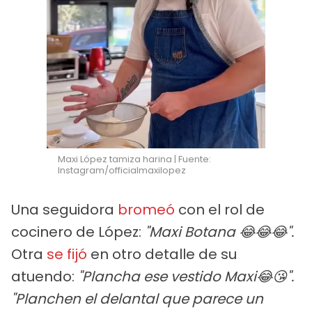
Maxi López tamiza harina | Fuente:
Instagram/officialmaxilopez
Una seguidora
bromeó
con el rol de
cocinero de López:
"Maxi Botana 😂😂😂".
Otra
se fijó
en otro detalle de su
atuendo:
"Plancha ese vestido Maxi😂😘".
"Planchen el delantal que parece un