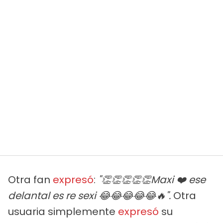
Otra fan
expresó
:
"👏👏👏👏👏Maxi ❤️ ese
delantal es re sexi 😂😂😂😂😂🔥".
Otra
usuaria simplemente
expresó
su