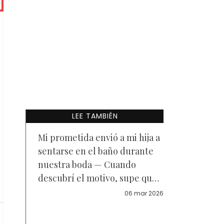
LEE TAMBIÉN
Mi prometida envió a mi hija a
sentarse en el baño durante
nuestra boda — Cuando
descubrí el motivo, supe que
tenía que darle una lección
06 mar 2026