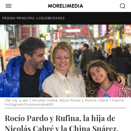
PÁGINA PRINCIPAL
CELEBRIDADES
(De izq. a der.) Nicolás Cabré, Rocío Pardo y Rufina Cabré | Fuente:
Instagram/nicolascabre80
Rocío Pardo y Rufina, la hija de
Nicolás Cabré y la China Suárez,