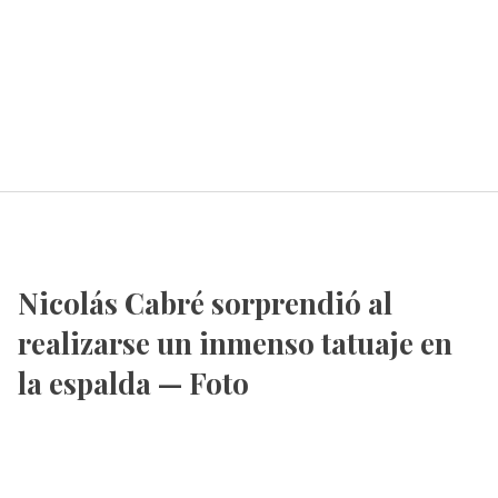
Nicolás Cabré sorprendió al
realizarse un inmenso tatuaje en
la espalda — Foto
Por
Paula Moskal
13 mar 2026
-
18:43