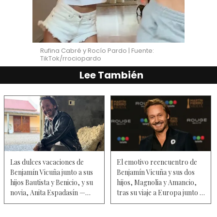
Rufina Cabré y Rocío Pardo | Fuente:
TikTok/rrociopardo
Lee También
Las dulces vacaciones de
El emotivo reencuentro de
Benjamín Vicuña junto a sus
Benjamín Vicuña y sus dos
hijos Bautista y Benicio, y su
hijos, Magnolia y Amancio,
novia, Anita Espadasín —
tras su viaje a Europa junto a
Fotos
la China Suárez — Fotos