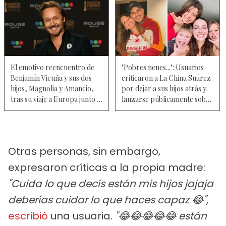
El emotivo reencuentro de
"Pobres nenes...": Usuarios
Benjamín Vicuña y sus dos
criticaron a La China Suárez
hijos, Magnolia y Amancio,
por dejar a sus hijos atrás y
tras su viaje a Europa junto a
lanzarse públicamente sobre
la China Suárez — Fotos
Mauro Icardi – Video
Otras personas, sin embargo,
expresaron críticas a la propia madre:
"Cuida lo que decís están mis hijos jajaja
deberías cuidar lo que haces capaz 😂"
,
escribió
una usuaria.
"😂😂😂😂😂 están