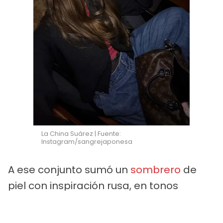
La China Suárez | Fuente:
Instagram/sangrejaponesa
A ese conjunto sumó un
sombrero
de
piel con inspiración rusa, en tonos
marrón y beige. El accesorio cubría
completamente la cabeza y