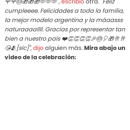
🌹🌹🎂🎁🎁🎁🫶🫶🫶"
,
escribió
otra.
"Feliz
cumpleeee. Felicidades a toda la familia,
la mejor modelo argentina y la máaasss
naturaaaallll. Gracias por representar tan
bien a nuestro país ❤️👏👏👏👏🎉🎂🎈🎁🥂🥂
😘🫂[sic]"
,
dijo
alguien más.
Mira abajo un
video de la celebración: