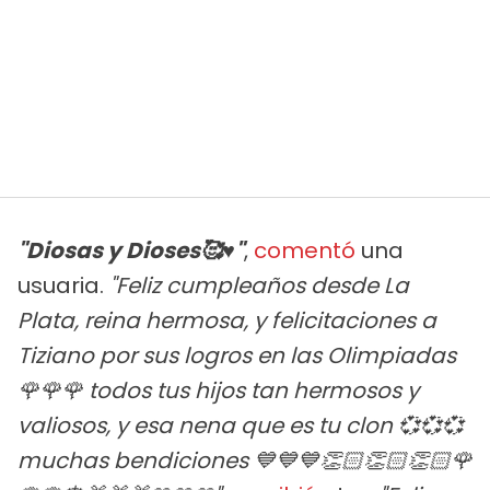
"Diosas y Dioses🥰♥️"
,
comentó
una
usuaria.
"Feliz cumpleaños desde La
Plata, reina hermosa, y felicitaciones a
Tiziano por sus logros en las Olimpiadas
🌹🌹🌹 todos tus hijos tan hermosos y
valiosos, y esa nena que es tu clon 💞💞💞
muchas bendiciones 💙💙💙👏🏻👏🏻👏🏻🌹