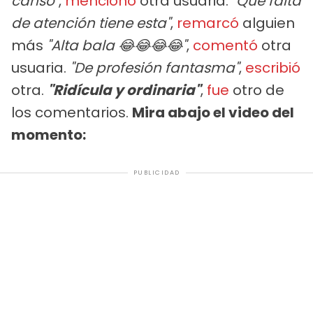
cansó"
,
mencionó
otra usuaria.
"Qué falta
de atención tiene esta"
,
remarcó
alguien
más
"Alta bala 😂😂😂😂"
,
comentó
otra
usuaria.
"De profesión fantasma"
,
escribió
otra.
"Ridícula y ordinaria"
,
fue
otro de
los comentarios.
Mira abajo el video del
momento:
PUBLICIDAD