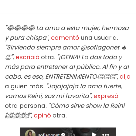
"😂😂😂😂 La amo a esta mujer, hermosa
y pura chispa"
,
comentó
una usuaria.
"Sirviendo siempre amor @sofiagonet 🔥
👏"
,
escribió
otra.
"¡GENIA! Lo das todo y
más para entretener al público. Al fin y al
cabo, es eso, ENTRETENIMIENTO👏👏👏"
,
dijo
alguien más.
"Jajajajaja la amo fuerte,
vamos Reini, sos mi favorita"
,
expresó
otra persona.
"Cómo sirve show la Reini
🙌🙌🙌🙌"
,
opinó
otra.