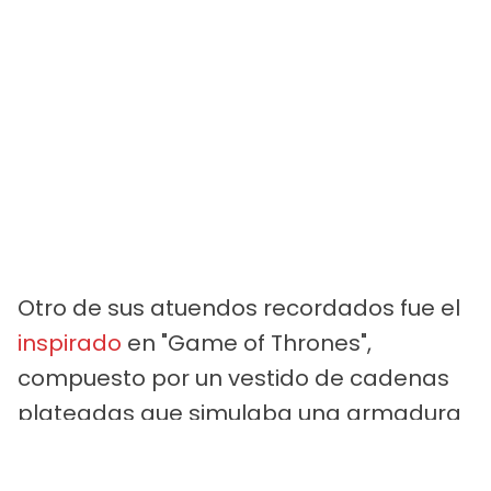
Otro de sus atuendos recordados fue el
inspirado
en "Game of Thrones",
compuesto por un vestido de cadenas
plateadas que simulaba una armadura
flexible. A pesar de la incomodidad física
que le generaba el peso del metal, la