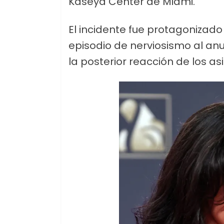
Kaseya Center de Miami.
El incidente fue protagonizado p
episodio de nerviosismo al an
la posterior reacción de los as