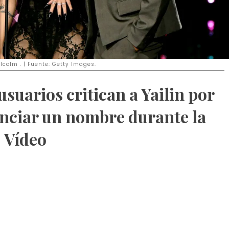
lcolm . | Fuente: Getty Images.
usuarios critican a Yailin por
nciar un nombre durante la
 Vídeo