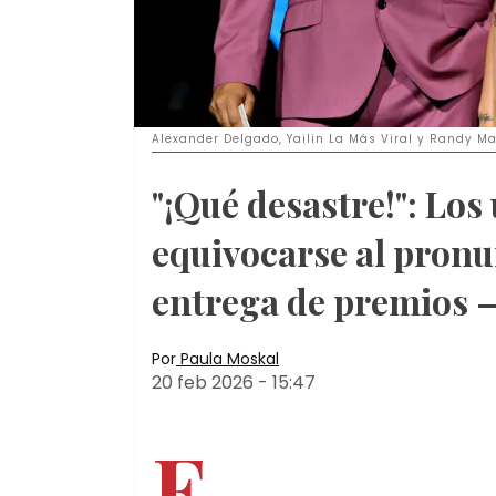
Alexander Delgado, Yailin La Más Viral y Randy Ma
"¡Qué desastre!": Los 
equivocarse al pronu
entrega de premios –
Por
Paula Moskal
20 feb 2026
-
15:47
E