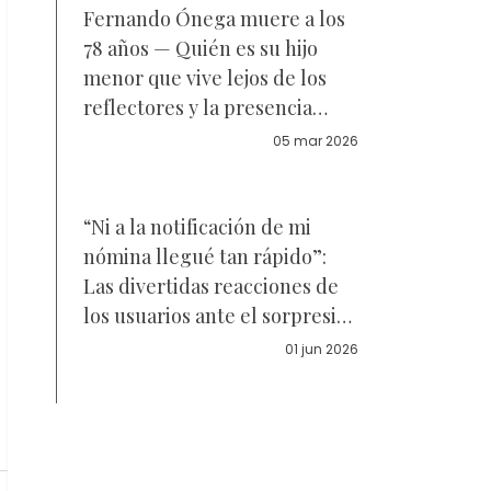
Fernando Ónega muere a los
78 años — Quién es su hijo
menor que vive lejos de los
reflectores y la presencia
cercana de la reina Letizia
05 mar 2026
“Ni a la notificación de mi
nómina llegué tan rápido”:
Las divertidas reacciones de
los usuarios ante el sorpresivo
reality conducido por Galilea
01 jun 2026
Montijo fuera de Televisa –
Video