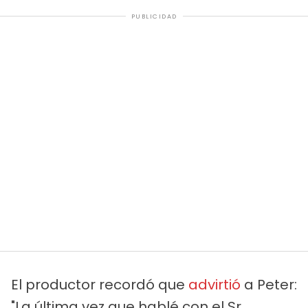
PUBLICIDAD
El productor recordó que
advirtió
a Peter:
"La última vez que hablé con el Sr.