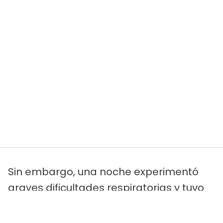
Sin embargo, una noche experimentó
graves dificultades respiratorias y tuvo
que ser ingresada de nuevo. Paul
subrayó que desconocía que hubiera