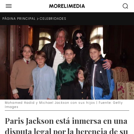
PÁGINA PRINCIPAL
CELEBRIDADES
Mohamed Hadid y Michael Jackson con sus hijos | Fuente: Getty
Images
Paris Jackson está inmersa en una
disputa legal por la herencia de su