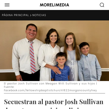
PÁGINA PRINCIPAL
NOTICIAS
El pastor Josh Sullivan con Meagan Witt Sullivan y sus hijos |
Fuente:
Facebook.com/fellowshipbaptistchurch1822morgancountyhwy
Secuestran al pastor Josh Sullivan