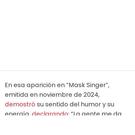
En esa aparición en “Mask Singer”,
emitida en noviembre de 2024,
demostró
su sentido del humor y su
energía,
declarando
: “La gente me da
por fallecida o por desaparecida, que no
vivo, que no tengo vida. Yo soy así, soy