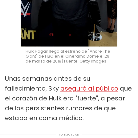
Hulk Hogan llega al estreno de "Andre The
Giant" de HBO en el Cinerama Dome el 29
de marzo de 2018 | Fuente: Getty images
Unas semanas antes de su
fallecimiento, Sky
aseguró al público
que
el corazón de Hulk era "fuerte", a pesar
de los persistentes rumores de que
estaba en coma médico.
PUBLICIDAD