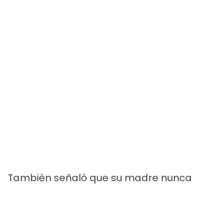
También señaló que su madre nunca
habría imaginado que algún día
fundaría una marca de tequila. Además,