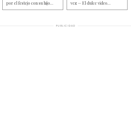
por el festejo con su hijo
vez — El dulce video
Benja durante el último
revelación junto a Thiago
partido de Argentina en el
Medina y Jamaica
Mundial 2026 — Video
PUBLICIDAD