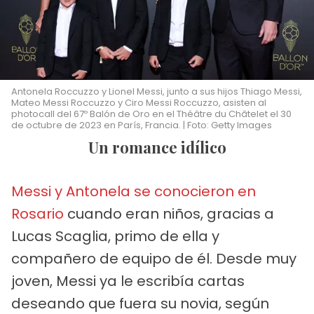
Antonela Roccuzzo y Lionel Messi, junto a sus hijos Thiago Messi,
Mateo Messi Roccuzzo y Ciro Messi Roccuzzo, asisten al
photocall del 67º Balón de Oro en el Théâtre du Châtelet el 30
de octubre de 2023 en París, Francia. | Foto: Getty Images
Un romance idílico
Messi y Antonela se conocieron en
Rosario
cuando eran niños, gracias a
Lucas Scaglia, primo de ella y
compañero de equipo de él. Desde muy
joven, Messi ya le escribía cartas
deseando que fuera su novia, según