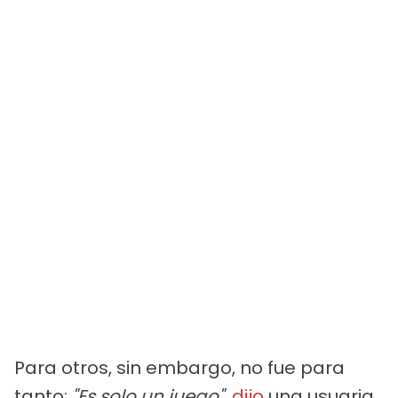
Para otros, sin embargo, no fue para
tanto:
"Es solo un juego",
dijo
una usuaria,