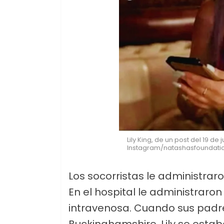
Lily King, de un post del 19 de 
Instagram/natashasfoundati
Los socorristas le administrar
En el hospital le administraron
intravenosa. Cuando sus padres
Buckinghamshire, Lily se estab