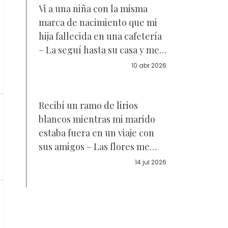
Vi a una niña con la misma
marca de nacimiento que mi
hija fallecida en una cafetería
– La seguí hasta su casa y me
quedé paralizada cuando vi a
10 abr 2026
la mujer a la que llamaba
mamá
Recibí un ramo de lirios
blancos mientras mi marido
estaba fuera en un viaje con
sus amigos – Las flores me
llevaron a poner fin a nuestro
14 jul 2026
matrimonio