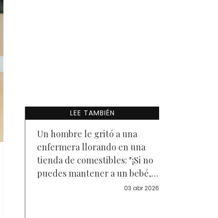
LEE TAMBIÉN
Un hombre le gritó a una
enfermera llorando en una
tienda de comestibles: "¡Si no
puedes mantener a un bebé,
entonces quizá no deberías
03 abr 2026
tenerlo!" — Y mi vida dio un
giro drástico después de eso