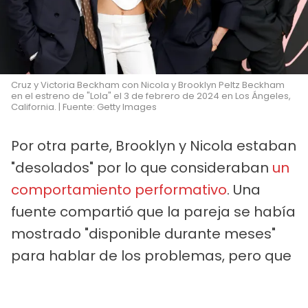
Cruz y Victoria Beckham con Nicola y Brooklyn Peltz Beckham
en el estreno de "Lola" el 3 de febrero de 2024 en Los Ángeles,
California. | Fuente: Getty Images
Por otra parte, Brooklyn y Nicola estaban
"desolados" por lo que consideraban
un
comportamiento performativo
. Una
fuente compartió que la pareja se había
mostrado "disponible durante meses"
para hablar de los problemas, pero que
todas las ofertas habían sido
rechazadas. Nicola creía que David y