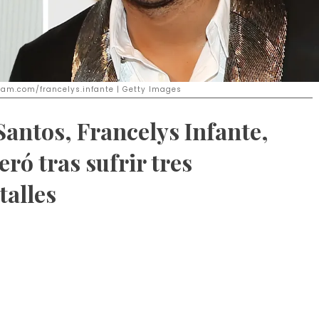
gram.com/francelys.infante | Getty Images
antos, Francelys Infante,
ró tras sufrir tres
talles