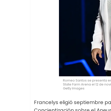
Romeo Santos se presenta en c
State Farm Arena el 12 de nov
Getty Images
Francelys eligió septiembre par
Concientización sobre el Aneu