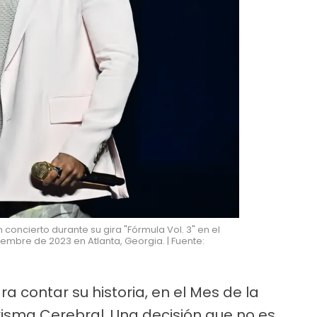
oncierto durante su gira "Fórmula Vol. 3" en el
iembre de 2023 en Atlanta, Georgia. | Fuente:
a contar su historia, en el Mes de la
risma Cerebral. Una decisión que no es