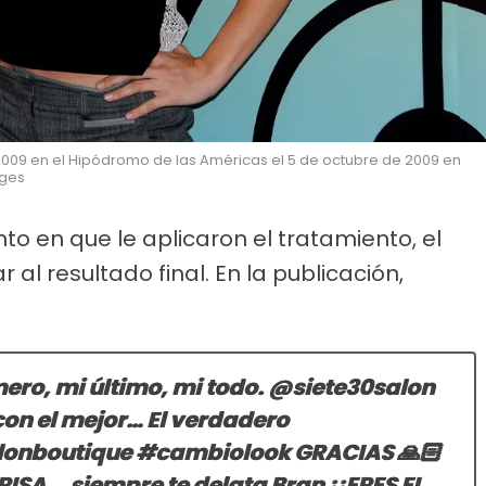
s 2009 en el Hipódromo de las Américas el 5 de octubre de 2009 en
ages
o en que le aplicaron el tratamiento, el
 al resultado final. En la publicación,
ro, mi último, mi todo. @siete30salon
con el mejor… El verdadero
onboutique #cambiolook GRACIAS 🙏🏻
SA... siempre te delata Bran ¡¡ERES EL