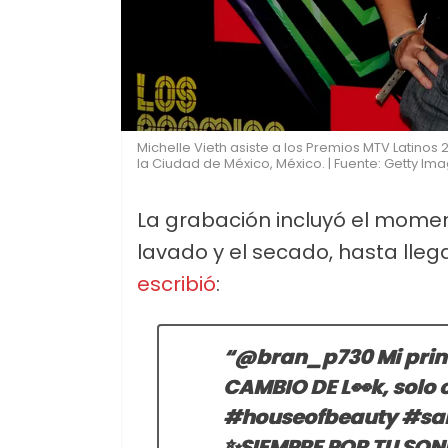
Michelle Vieth asiste a los Premios MTV Latino
la Ciudad de México, México. | Fuente: Getty Im
La grabación incluyó el moment
lavado y el secado, hasta llegar
escribió
:
“@bran_p730 Mi prime
CAMBIO DE L👀k, solo 
#houseofbeauty #sal
✨SIEMPRE POR TU SONRI