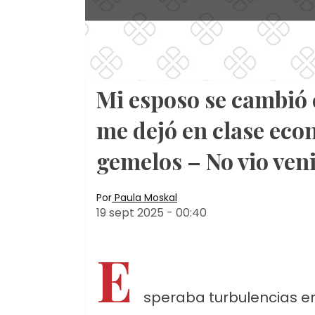
Mi esposo se cambió 
me dejó en clase eco
gemelos – No vio ven
Por
Paula Moskal
19 sept 2025
-
00:40
E
speraba turbulencias en