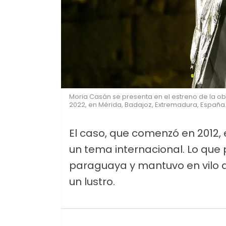
Moria Casán se presenta en el estreno de la obr
2022, en Mérida, Badajoz, Extremadura, España.
El caso, que comenzó en 2012,
un tema internacional. Lo que 
paraguaya y mantuvo en vilo a
un lustro.