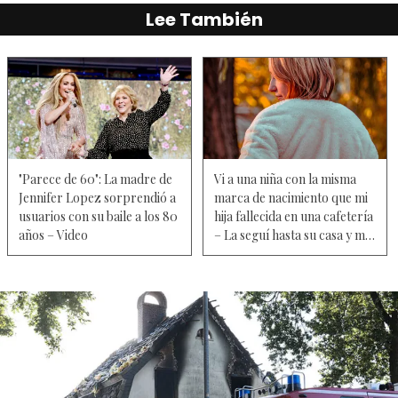
Lee También
"Parece de 60": La madre de
Vi a una niña con la misma
Jennifer Lopez sorprendió a
marca de nacimiento que mi
usuarios con su baile a los 80
hija fallecida en una cafetería
años – Video
– La seguí hasta su casa y me
quedé paralizada cuando vi a
la mujer a la que llamaba
mamá