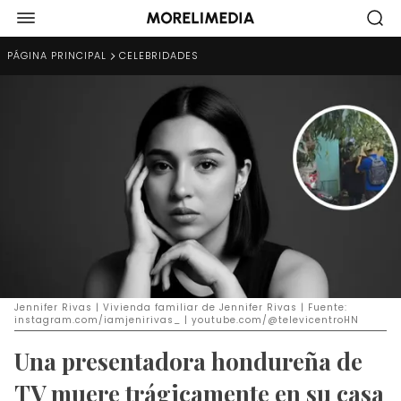
PÁGINA PRINCIPAL
CELEBRIDADES
Jennifer Rivas | Vivienda familiar de Jennifer Rivas | Fuente:
instagram.com/iamjenirivas_ | youtube.com/@televicentroHN
Una presentadora hondureña de
TV muere trágicamente en su casa