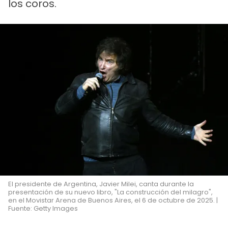
los coros.
El presidente de Argentina, Javier Milei, canta durante la
presentación de su nuevo libro, "La construcción del milagro",
en el Movistar Arena de Buenos Aires, el 6 de octubre de 2025. |
Fuente: Getty Images