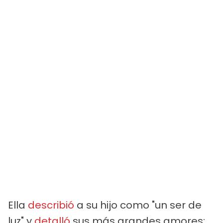
Ella
describió
a su hijo como "un ser de
luz" y
detalló
sus más grandes amores: