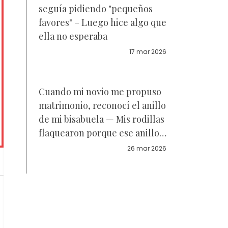
seguía pidiendo "pequeños
favores" – Luego hice algo que
ella no esperaba
17 mar 2026
Cuando mi novio me propuso
matrimonio, reconocí el anillo
de mi bisabuela — Mis rodillas
flaquearon porque ese anillo
había sido enterrado con ella
26 mar 2026
hace 25 años