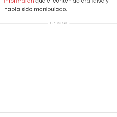
informaron
que el contenido era falso y
había sido manipulado.
PUBLICIDAD