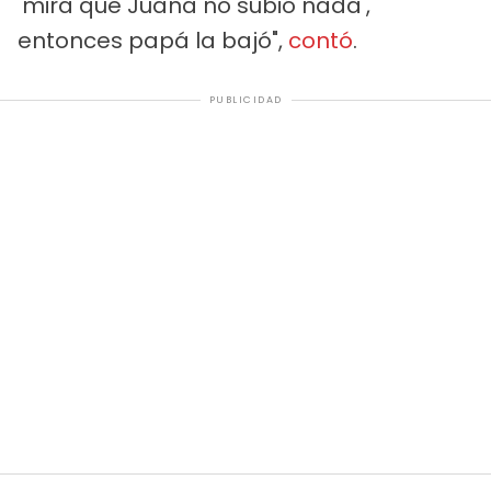
'mira que Juana no subió nada',
entonces papá la bajó",
contó
.
PUBLICIDAD