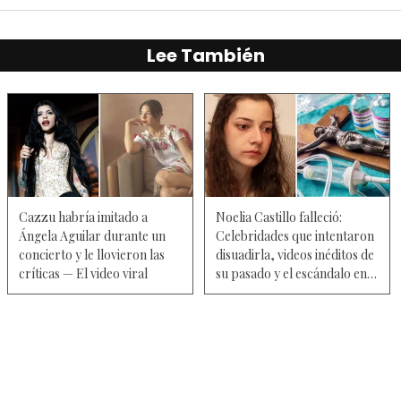
Lee También
Cazzu habría imitado a
Noelia Castillo falleció:
Ángela Aguilar durante un
Celebridades que intentaron
concierto y le llovieron las
disuadirla, videos inéditos de
críticas — El video viral
su pasado y el escándalo en
el hospital
El debate en torno a la intervención ha
ido más allá del ámbito médico. Muchos