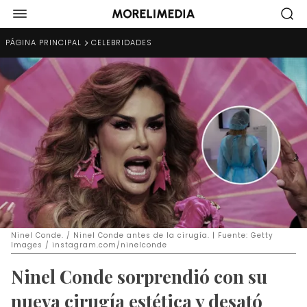
PÁGINA PRINCIPAL
CELEBRIDADES
Ninel Conde. / Ninel Conde antes de la cirugía. | Fuente: Getty
Images / instagram.com/ninelconde
Ninel Conde sorprendió con su
nueva cirugía estética y desató