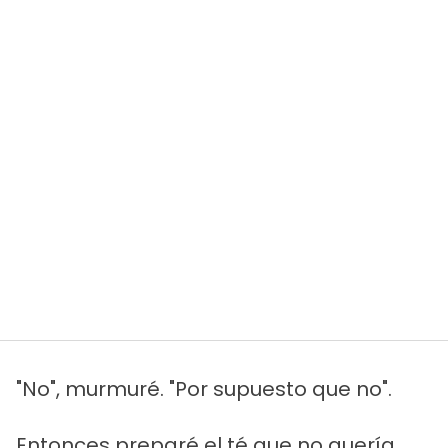
"No", murmuré. "Por supuesto que no".
Entonces preparé el té que no quería