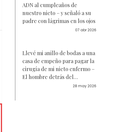
ADN al cumpleaños de
nuestro nieto – y señaló a su
padre con lágrimas en los ojos
07 abr 2026
Llevé mi anillo de bodas a una
casa de empeño para pagar la
cirugía de mi nieto enfermo –
El hombre detrás del
mostrador de repente
28 may 2026
exclamó: "Dios… eres tú.
¡Hemos estado tratando de
encontrarte por diez años!"