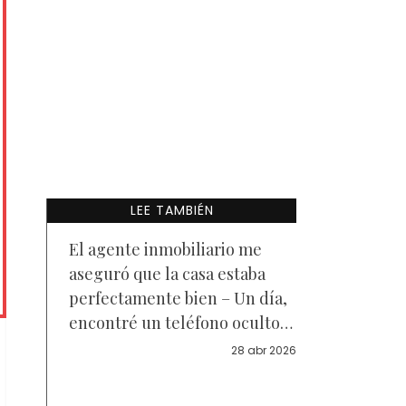
LEE TAMBIÉN
El agente inmobiliario me
aseguró que la casa estaba
perfectamente bien – Un día,
encontré un teléfono oculto
detrás de una pared falsa
28 abr 2026