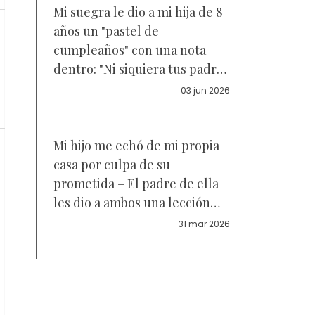
Mi suegra le dio a mi hija de 8
años un "pastel de
cumpleaños" con una nota
dentro: "Ni siquiera tus padres
biológicos te querían" – Un
03 jun 2026
minuto después, el karma la
puso en su lugar
Mi hijo me echó de mi propia
casa por culpa de su
prometida – El padre de ella
les dio a ambos una lección
que nunca olvidarán
31 mar 2026