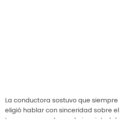
La conductora sostuvo que siempre
eligió hablar con sinceridad sobre el
tema y responder cada inquietud de sus
hijos. “A medida que los niños preguntan,