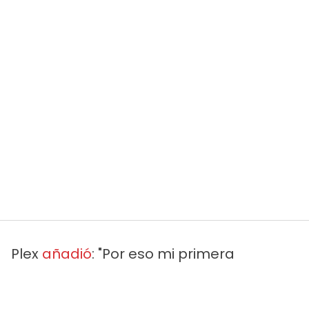
Plex
añadió
: "Por eso mi primera
reacción cuando pasó todo eso fue salir
a defenderle, porque yo lo que había