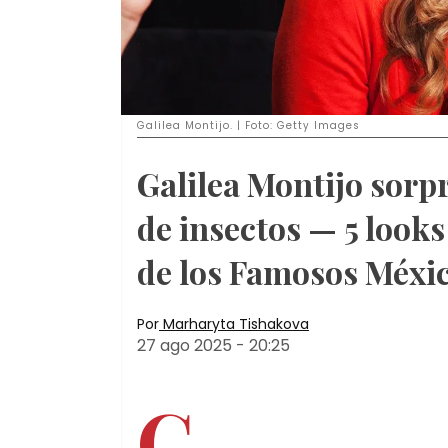
Galilea Montijo. | Foto: Getty Images
Galilea Montijo sorp
de insectos — 5 look
de los Famosos Méxi
Por
Marharyta Tishakova
27 ago 2025
-
20:25
G