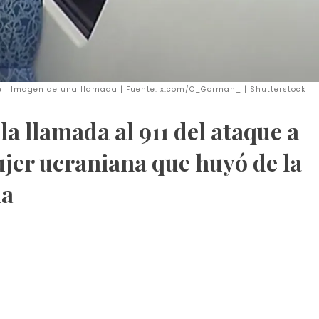
te | Imagen de una llamada | Fuente: x.com/O_Gorman_ | Shutterstock
la llamada al 911 del ataque a
ujer ucraniana que huyó de la
da