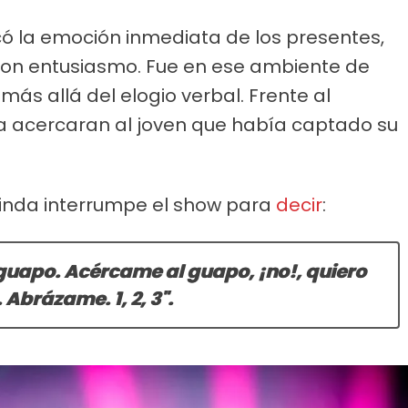
ó la emoción inmediata de los presentes,
con entusiasmo. Fue en ese ambiente de
r más allá del elogio verbal. Frente al
e la acercaran al joven que había captado su
inda interrumpe el show para
decir
:
 guapo. Acércame al guapo, ¡no!, quiero
 Abrázame. 1, 2, 3".