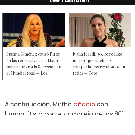
Susana Giménez causó furor
Ivana Icardi, 30, se realizó
en las redes al viajar a Miami
un retoque estético y
para alentar a la Selección en
compartió los resultados en
el Mundial 2026 — Los
redes — Foto
comentarios por su
caminata, look y los filtros
A continuación, Mirtha
añadió
con
humor: "Está con el complejo de los 80".
Luego
compartió
un consejo que solía
repetir su hermana Goldie: "Cumplís o te