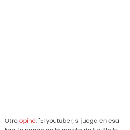
Otro
opinó
: "El youtuber, si juega en esa
liga, lo pongo en la mesita de luz. No le