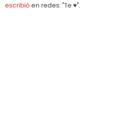
escribió
en redes: "Te ♥️".